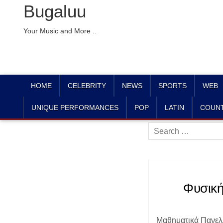
Bugaluu
Your Music and More ..
HOME
CELEBRITY
NEWS
SPORTS
WEB
UNIQUE PERFORMANCES
POP
LATIN
COUN
Search
for:
Φυσική
Μαθηματικά Πανελλ