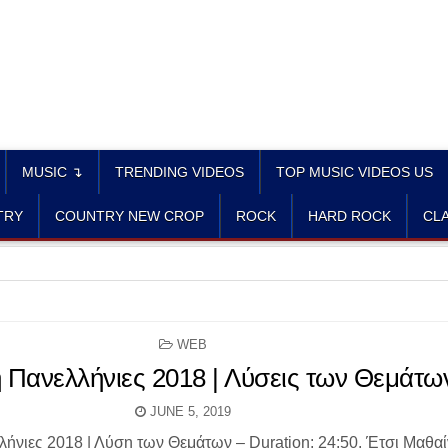
MUSIC ↴
TRENDING VIDEOS
TOP MUSIC VIDEOS US
TRY
COUNTRY NEW CROP
ROCK
HARD ROCK
CLA
POSTED
WEB
IN
 Πανελλήνιες 2018 | Λύσεις των Θεμάτω
JUNE 5, 2019
ήνιες 2018 | Λύση των Θεμάτων – Duration: 24:50. Έτσι Μαθα