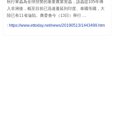
秋行軍蟲為全球預警的重要農業害蟲，該蟲從105年傳
入非洲後，截至目前已迅速蔓延到印度、泰國等國，大
陸已有11省淪陷。農委會今（13日）舉行 …
:
https://www.ettoday.net/news/20190513/1443499.htm
Post
navigation