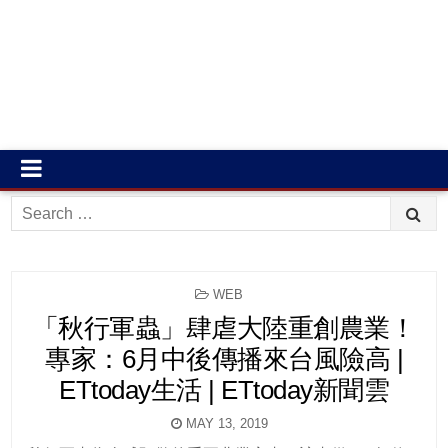
Search
for:
POSTED
WEB
IN
「秋行軍蟲」肆虐大陸重創農業！
專家：6月中後傳播來台風險高 |
ETtoday生活 | ETtoday新聞雲
MAY 13, 2019