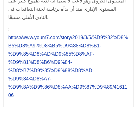
المستوى الكروى وهو لاعب لا سيما أنه لديه طموح كبير على
المستوى الإدارى منذ أن بدأه برئاسة لجنة التعاقدات فى
النادى الأهلى مسبقًا.
:
https://www.youm7.com/story/2019/3/5/%D9%82%D8%
B5%D8%A9-%D8%B5%D9%88%D8%B1-
%D9%85%D8%AD%D9%85%D8%AF-
%D9%81%D8%B6%D9%84-
%D8%B7%D9%85%D9%88%D8%AD-
%D9%84%D8%A7-
%D9%8A%D9%86%D8%AA%D9%87%D9%89/41611
06
Post
navigation