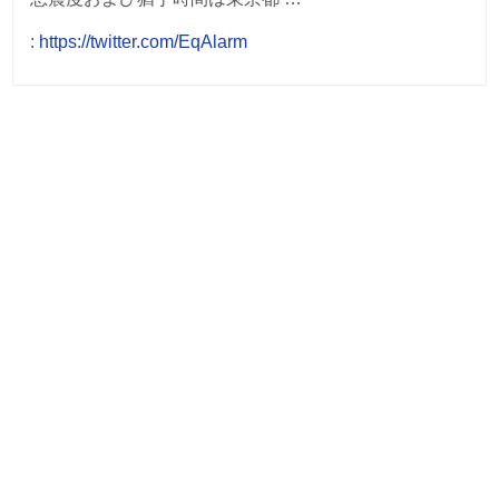
:
https://twitter.com/EqAlarm
Post
navigation