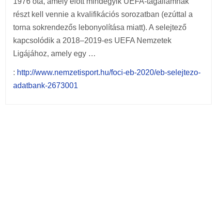
1976 óta, amely előtt mindegyik UEFA-tagállamnak
részt kell vennie a kvalifikációs sorozatban (ezúttal a
torna sokrendezős lebonyolítása miatt). A selejtező
kapcsolódik a 2018–2019-es UEFA Nemzetek
Ligájához, amely egy …
:
http://www.nemzetisport.hu/foci-eb-2020/eb-selejtezo-
adatbank-2673001
Post
navigation