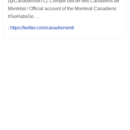
(@CanadiensMTL). Compte officiel des Canadiens de
Montréal / Official account of the Montreal Canadiens
#GoHabsGo …
:
https://twitter.com/canadiensmtl
Post
navigation