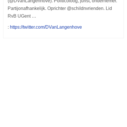
(@DVanLangenhove). Politicoloog, jurist, ondernemer.
Partijonafhankelijk. Oprichter @schildnvrienden. Lid
RvB UGent …
:
https://twitter.com/DVanLangenhove
Post
navigation