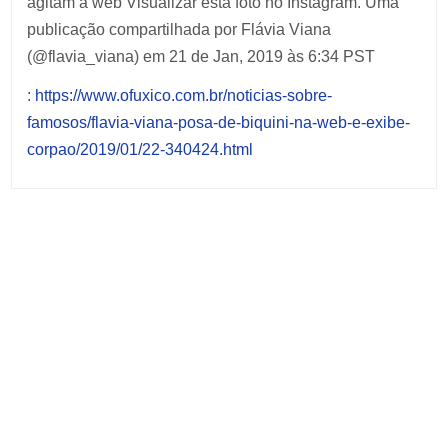
agitam a web Visualizar esta foto no Instagram. Uma
publicação compartilhada por Flávia Viana
(@flavia_viana) em 21 de Jan, 2019 às 6:34 PST
:
https://www.ofuxico.com.br/noticias-sobre-
famosos/flavia-viana-posa-de-biquini-na-web-e-exibe-
corpao/2019/01/22-340424.html
Post
navigation