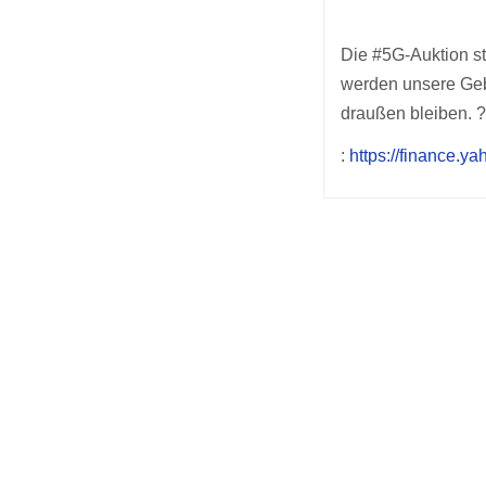
Die #5G-Auktion st
werden unsere Gebo
draußen bleiben. 
:
https://finance.
Post
navigation