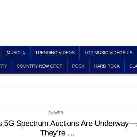
MUSIC ↴
TRENDING VIDEOS
TOP MUSIC VIDEOS US
TRY
COUNTRY NEW CROP
ROCK
HARD ROCK
CLA
POSTED
WEB
IN
s 5G Spectrum Auctions Are Underway
They’re …