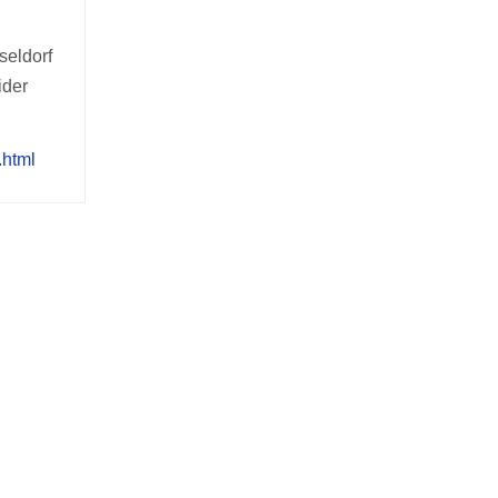
seldorf
ider
.html