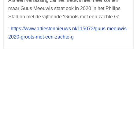
Als een verrassing zal het nieuws niet meer komen,
maar Guus Meeuwis staat ook in 2020 in het Philips
Stadion met de vijftiende ‘Groots met een zachte G’.
:
https://www.artiestennieuws.nl/115073/guus-meeuwis-
2020-groots-met-een-zachte-g
Post
navigation