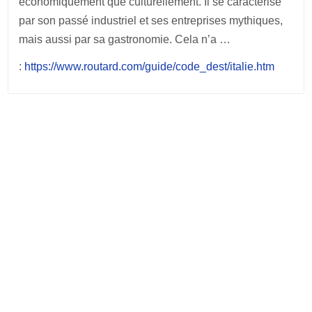
économiquement que culturellement. Il se caractérise
par son passé industriel et ses entreprises mythiques,
mais aussi par sa gastronomie. Cela n’a …
:
https://www.routard.com/guide/code_dest/italie.htm
Post
navigation