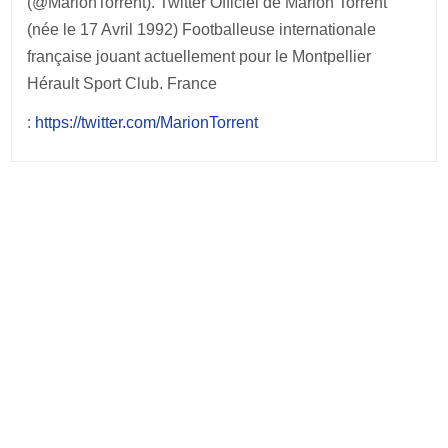
(@MarionTorrent). Twitter Officiel de Marion Torrent
(née le 17 Avril 1992) Footballeuse internationale
française jouant actuellement pour le Montpellier
Hérault Sport Club. France
:
https://twitter.com/MarionTorrent
Post
navigation