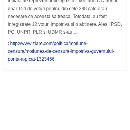
initiata de reprezentantii Opozitiei. Motiunea a adunat
doar 154 de voturi pentru, din cele 288 cate erau
necesare ca aceasta sa treaca. Totodata, au fost
inregistrate 12 voturi impotriva si o abtinere. Alesii PSD,
PC, UNPR, PLR si UDMR s-au …
:
http://www.ziare.com/politica/motiune-
cenzura/motiunea-de-cenzura-impotriva-guvernului-
ponta-a-picat-1323466
Post
navigation