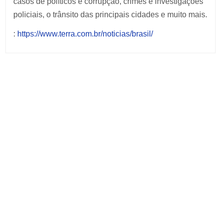
casos de políticos e corrupção, crimes e investigações
policiais, o trânsito das principais cidades e muito mais.
:
https://www.terra.com.br/noticias/brasil/
Post
navigation