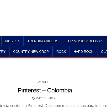
MUSIC ↴
TRENDING VIDEOS
TOP MUSIC VIDEOS US
TRY
COUNTRY NEW CROP
ROCK
HARD ROCK
CLA
POSTED
WEB
IN
Pinterest – Colombia
MAY 14, 2019
inicia sesión en Pinterest. Descubre recetas, ideas para tu hoga