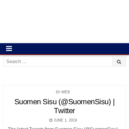
Search
for:
POSTED
WEB
IN
Suomen Sisu (@SuomenSisu) |
Twitter
JUNE 1, 2019