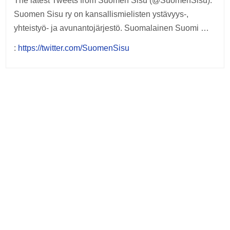
The latest Tweets from Suomen Sisu (@SuomenSisu).
Suomen Sisu ry on kansallismielisten ystävyys-,
yhteistyö- ja avunantojärjestö. Suomalainen Suomi …
:
https://twitter.com/SuomenSisu
Post
navigation